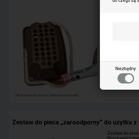
do czego są 
"Silikon "zaro
czyszczenia"
więcej inf
Niezbędny
Obraz może się różnić w zależności od modelu
Zestaw do pieca „zaroodporny” do uzytku z
Zestaw do piec
Moze wytrzymac