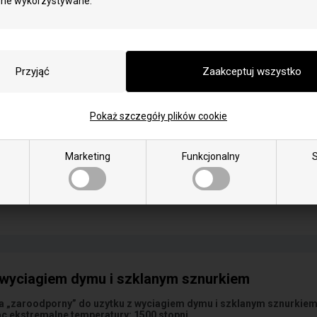
one wykorzystywane.
odporny" do uzytku z wyciagiem dymu i szklanym sznurkiem oraz kl
ormacji
Pokaż szczegóły plików cookie
Marketing
Funkcjonalny
S
 wyciagiem dymu i szklanym sznurkiem
a „zaroodporny” do uzytku z wyciagiem dymu i szklanym sznurkie
 ekstremalne temperatury: 1500 stopni