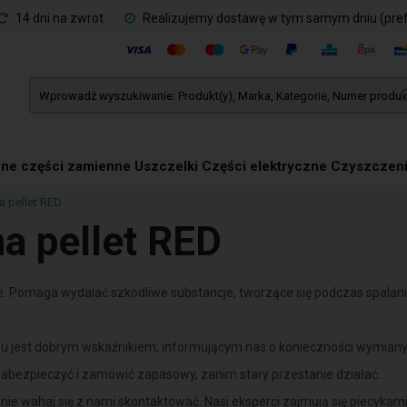
14 dni na zwrot
Realizujemy dostawę w tym samym dniu (pre
ne części zamienne
Uszczelki
Części elektryczne
Czyszczeni
a pellet RED
na pellet RED
ie. Pomaga wydalać szkodliwe substancje, tworzące się podczas spalani
hałasu jest dobrym wskaźnikiem, informującym nas o konieczności wymian
ę zabezpieczyć i zamówić zapasowy, zanim stary przestanie działać.
nie wahaj się z nami skontaktować. Nasi eksperci zajmują się piecykami