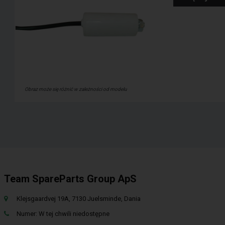
Obraz może się różnić w zależności od modelu
Team SpareParts Group ApS
Klejsgaardvej 19A, 7130 Juelsminde, Dania
Numer: W tej chwili niedostępne