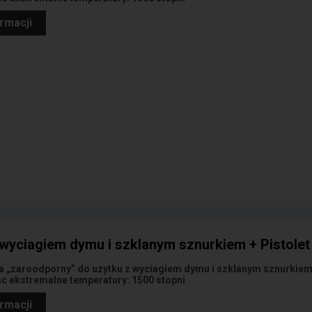
ormacji
wyciagiem dymu i szklanym sznurkiem + Pistolet
a „zaroodporny” do uzytku z wyciagiem dymu i szklanym sznurkie
 ekstremalne temperatury: 1500 stopni
ormacji