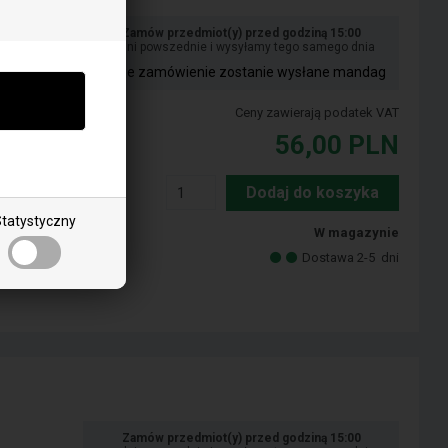
apka do
Zamów przedmiot(y) przed godziną 15:00
w dni powszednie i wysyłamy tego samego dnia
Twoje zamówienie zostanie wysłane mandag
Ceny zawierają podatek VAT
56,00
PLN
Dodaj do koszyka
tatystyczny
W magazynie
Dostawa 2-5
dni
m
Zamów przedmiot(y) przed godziną 15:00