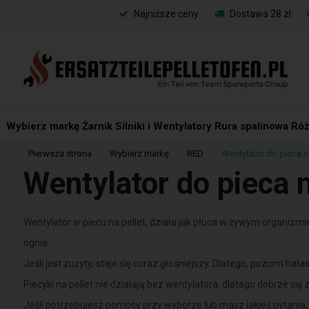
Najniższe ceny
Dostawa 28 zl
Wybierz markę
Żarnik
Silniki i Wentylatory
Rura spalinowa
Róż
Pierwsza strona
»
Wybierz markę
»
RED
»
Wentylator do pieca n
Wentylator do pieca 
Wentylator w piecu na pellet, działa jak płuca w żywym organizm
ognia.
Jeśli jest zużyty, staje się coraz głośniejszy. Dlatego, poziom 
Piecyki na pellet nie działają bez wentylatora, dlatego dobrze si
Jeśli potrzebujesz pomocy przy wyborze lub masz jakieś pytania, 