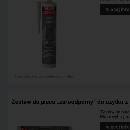
więcej inf
Obraz może się różnić w zależności od modelu
Zestaw do pieca „zaroodporny” do uzytku z 
Zestaw do piec
Moze wytrzymac
więcej inf