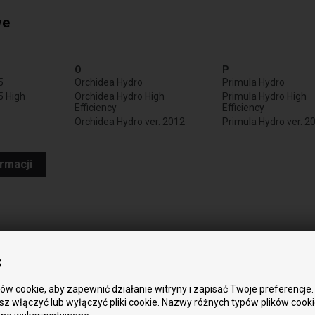
ve
O
P
5
Orchidea Hydro
Primula Hydro
5 High
Orchidea Hydro High
Primula Hydro High
Efficiency
Efficiency
Orchidea Hydro ver. 2012
Primula Hydro ver. 2
ormacji
s
w cookie, aby zapewnić działanie witryny i zapisać Twoje preferencje.
z włączyć lub wyłączyć pliki cookie. Nazwy różnych typów plików cook
em dymu i szklanym sznurkiem oraz klapka do czy