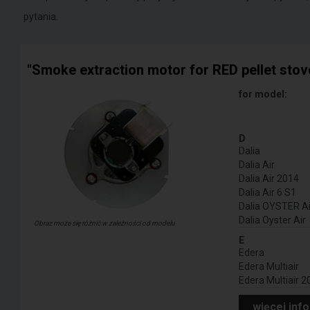
pytania.
"Smoke extraction motor for RED pellet stov
for model:
D
Dalia
Dalia Air
Dalia Air 2014
Dalia Air 6 S1
Dalia OYSTER A
Dalia Oyster Air
Obraz może się różnić w zależności od modelu
E
Edera
Edera Multiair
Edera Multiair 
więcej inf