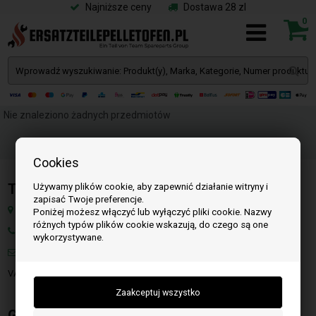
Najniższe ceny
Dostawa 28 zl
0
Nie znaleziono żadnych przedmiotów
Cookies
Team SpareParts Group ApS
Używamy plików cookie, aby zapewnić działanie witryny i
zapisać Twoje preferencje.
Klejsgaardvej 19A, 7130 Juelsminde, Dania
Poniżej możesz włączyć lub wyłączyć pliki cookie. Nazwy
różnych typów plików cookie wskazują, do czego są one
Numer: W tej chwili niedostępne
wykorzystywane.
Mail:
info@czescidopiecykownapellet.pl
VAT: DK-35862803
Godziny otwarcia