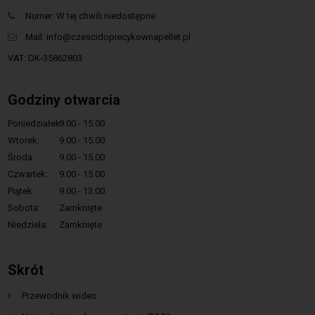
Numer: W tej chwili niedostępne
Mail:
info@czescidopiecykownapellet.pl
VAT: DK-35862803
Godziny otwarcia
Poniedziałek:
9.00 - 15.00
Wtorek:
9.00 - 15.00
Środa:
9.00 - 15.00
Czwartek:
9.00 - 15.00
Piątek:
9.00 - 13.00
Sobota:
Zamknięte
Niedziela:
Zamknięte
Skrót
Przewodnik wideo