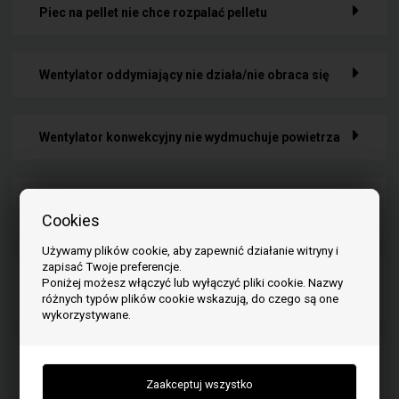
Piec na pellet nie chce rozpalać pelletu
Wentylator oddymiający nie działa/nie obraca się
Wentylator konwekcyjny nie wydmuchuje powietrza
Panel wyświetlacza pieca na pellet nie świeci się lub nie
chce się włączyć
Cookies
Używamy plików cookie, aby zapewnić działanie witryny i
zapisać Twoje preferencje.
Może to być spowodowane następującymi
Poniżej możesz włączyć lub wyłączyć pliki cookie. Nazwy
przyczynami
różnych typów plików cookie wskazują, do czego są one
wykorzystywane.
Piec na pellet wyłącza się już po 10 minutach/30
minutach