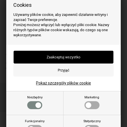
Cookies
Używamy plików cookie, aby zapewnić działanie witryny i
zapisać Twoje preferencje.
Poniżej możesz włączyć lub wyłączyć pliki cookie. Nazwy
różnych typów plików cookie wskazują, do czego są one
wykorzystywane.
Obraz może się różnić w zależności od modelu
do modelu:
O
Oro
Pokaż szczegóły plików cookie
Zamów przedmiot(y) przed godziną 15:00
w dni powszednie i wysyłamy tego samego dnia
Niezbędny
Marketing
08
50
05
GOD.
MIN.
SEK.
Ceny zawierają podatek VAT
Funkcjonalny
Statystyczny