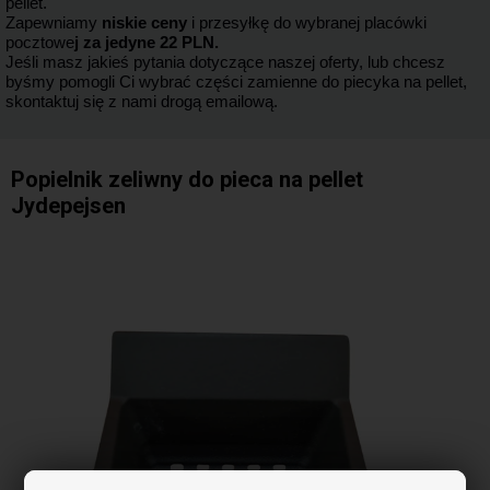
pellet.
Zapewniamy
niskie ceny
i przesyłkę do wybranej placówki
pocztowe
j za jedyne 22 PLN.
Jeśli masz jakieś pytania dotyczące naszej oferty, lub chcesz
byśmy pomogli Ci wybrać części zamienne do piecyka na pellet,
skontaktuj się z nami drogą emailową.
Popielnik zeliwny do pieca na pellet
Jydepejsen