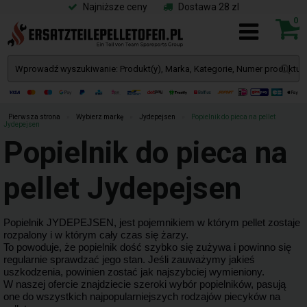
Najniższe ceny
Dostawa 28 zl
0
Pierwsza strona
»
Wybierz markę
»
Jydepejsen
»
Popielnik do pieca na pellet
Jydepejsen
Popielnik do pieca na
pellet Jydepejsen
Popielnik JYDEPEJSEN, jest pojemnikiem w którym pellet zostaje
rozpalony i w którym cały czas się żarzy.
To powoduje, że popielnik dość szybko się zużywa i powinno się
regularnie sprawdzać jego stan. Jeśli zauważymy jakieś
uszkodzenia, powinien zostać jak najszybciej wymieniony.
W naszej ofercie znajdziecie szeroki wybór popielników, pasują
one do wszystkich najpopularniejszych rodzajów piecyków na