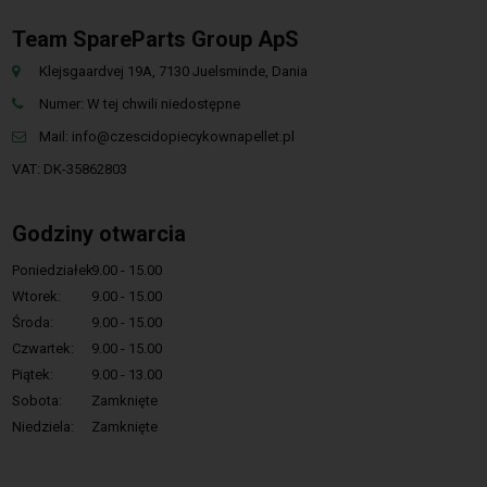
Team SpareParts Group ApS
Klejsgaardvej 19A, 7130 Juelsminde, Dania
Numer: W tej chwili niedostępne
Mail:
info@czescidopiecykownapellet.pl
VAT: DK-35862803
Godziny otwarcia
Poniedziałek:
9.00 - 15.00
Wtorek:
9.00 - 15.00
Środa:
9.00 - 15.00
Czwartek:
9.00 - 15.00
Piątek:
9.00 - 13.00
Sobota:
Zamknięte
Niedziela:
Zamknięte