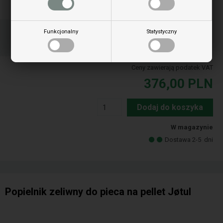
Zamów przedmiot(y) przed godziną 15:00
Funkcjonalny
Statystyczny
w dni powszednie i wysyłamy tego samego dnia
Twoje zamówienie zostanie wysłane mandag
Ceny zawierają podatek VAT
376,00
PLN
Dodaj do koszyka
W magazynie
Dostawa 2-5
dni
Popielnik zeliwny do pieca na pellet Jøtul