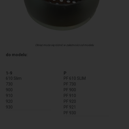
Obraz może się różnić w zależności od modelu
do modelu:
1-9
P
610 Slim
PF 610 SLIM
730
PF 730
900
PF 900
910
PF 910
920
PF 920
930
PF 921
PF 930