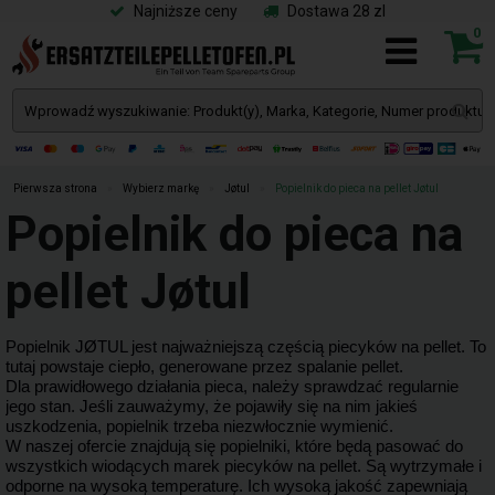
Najniższe ceny
Dostawa 28 zl
0
Pierwsza strona
»
Wybierz markę
»
Jøtul
»
Popielnik do pieca na pellet Jøtul
Popielnik do pieca na
pellet Jøtul
Popielnik JØTUL jest najważniejszą częścią piecyków na pellet. To
tutaj powstaje ciepło, generowane przez spalanie pellet.
Dla prawidłowego działania pieca, należy sprawdzać regularnie
jego stan. Jeśli zauważymy, że pojawiły się na nim jakieś
uszkodzenia, popielnik trzeba niezwłocznie wymienić.
W naszej ofercie znajdują się popielniki, które będą pasować do
wszystkich wiodących marek piecyków na pellet. Są wytrzymałe i
odporne na wysoką temperaturę. Ich wysoką jakość zapewniają