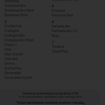
Duchessa
Duchessa Idro
P
Duchessa Idro Steel
Preziosa
Duchessa Steel
Preziosa Steel
E
R
Ecofiamma
Rafaella Idro
Ecologica
Raffaella Idro 2.0
Ecologica Idro
Rosy
Ecologica Idro Steel
T
Ecolux 1
Teodora
Elisir
Tosca Plus
Elisir Crystal
Elisir Idro
Emma
Emma Plus
Esmeralda
Esmeralda Crystal
Zamów przedmiot(y) przed godziną 15:00
w dni powszednie i wysyłamy tego samego dnia
Twoje zamówienie zostanie wysłane mandag