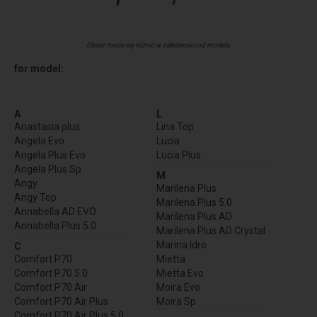
Obraz może się różnić w zależności od modelu
for model:
A
L
Anastasia plus
Lina Top
Angela Evo
Lucia
Angela Plus Evo
Lucia Plus
Angela Plus Sp
M
Angy
Marilena Plus
Angy Top
Marilena Plus 5.0
Annabella AD EVO
Marilena Plus AD
Annabella Plus 5.0
Marilena Plus AD Crystal
Marina Idro
C
Comfort P70
Mietta
Comfort P70 5.0
Mietta Evo
Comfort P70 Air
Moira Evo
Comfort P70 Air Plus
Moira Sp
Comfort P70 Air Plus 5.0