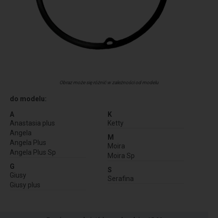
Obraz może się różnić w zależności od modelu
do modelu:
A
K
Anastasia plus
Ketty
Angela
M
Angela Plus
Moira
Angela Plus Sp
Moira Sp
G
S
Giusy
Serafina
Giusy plus