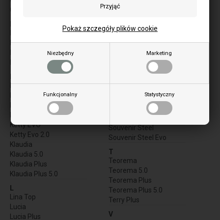
Giusy Plus 5.0
Sabry 5.0
Serafina
I
Pokaż szczegóły plików cookie
Serafina Evo
Ilary
Serafina Lux Evo
Ilary Plus
Sharon Plus
Iside Idro 2.0
Niezbędny
Marketing
Sharon Plus CX Crystal
Iside Idro H15
Sharon Plus CX Petra
K
Sharon Plus Crystal
Katia 11k
Sinfony
Funkcjonalny
Statystyczny
Katia 9
Souvenir Lux
Katia 9k
Souvenir Lux Evo
Ketty 5.0
Souvenir Plus Lux 5.0
Ketty EVO
Souvenir Steel
Ketty Evo 2.0
Souvenir Steel Evo
Klaudia
T
Klaudia 5.0
Teorema
Klaudia Plus
Teorema 5.0
Klaudia Plus 5.0
Teorema Plus
L
Teorema Plus 5.0
Lina Top
Terry Plus
Lucia
V
Lucia Plus