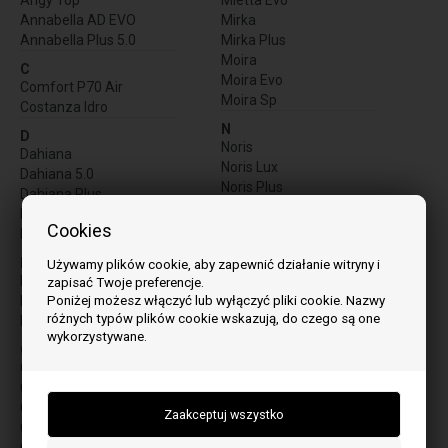
Annabella AD EVO
Mirka
Annabella Plus 5.0
Mirka Plus
Moira
C
Moira Evo
Comfort P70 Air
Moira Sp
Costanza Idro
N
D
Noris
Dahiana
Noris Lux
Dahiana 5.0
Noris Plus
Dahiana Plus
Dahiana Plus 5.0
P
Cookies
Daihana Plus VHF
PK15
PK20
E
Używamy plików cookie, aby zapewnić działanie witryny i
PR20
Ella
zapisać Twoje preferencje.
Poniżej możesz włączyć lub wyłączyć pliki cookie. Nazwy
Evelyne Idro
R
różnych typów plików cookie wskazują, do czego są one
Evelyne Idro 2.0
Raffaella Idro 2.0
wykorzystywane.
Raffaella Idro H15
G
Raffaella Idro H18
Gabriella
Rosanna Idro
Gabriella Plus
Rosanna Idro 5.0
Giusy EVO
Giusy EVO Plus 2.0
S
Giusy Evo 2.0
Sabry