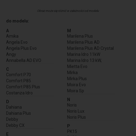
Obraz może się różnić w zależności od modelu
do modelu:
A
M
Amika
Marilena Plus
Angela Evo
Marilena Plus AD
Angela Plus Evo
Marilena Plus AD Crystal
Angy
Marina Idro 11kW
Annabella AD EVO
Marina Idro 13 kW,
Mietta Evo
C
Mirka
Comfort P70
Mirka Plus
Comfort P85
Moira Evo
Comfort P85 Plus
Moira Sp
Costanza Idro
N
D
Noris
Dahiana
Noris Lux
Dahiana Plus
Noris Plus
Debby
Debby CX
P
PK15
E