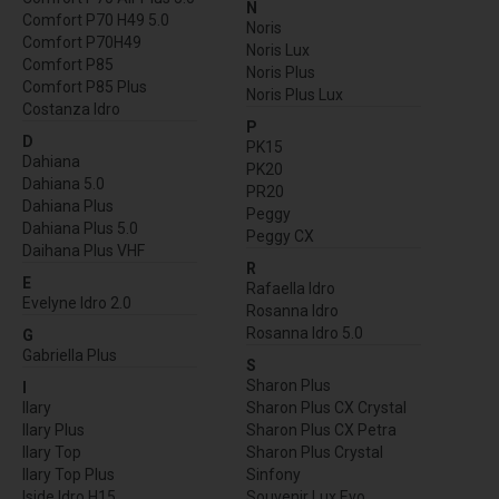
N
Comfort P70 H49 5.0
Noris
Comfort P70H49
Noris Lux
Comfort P85
Noris Plus
Comfort P85 Plus
Noris Plus Lux
Costanza Idro
P
D
PK15
Dahiana
PK20
Dahiana 5.0
PR20
Dahiana Plus
Peggy
Dahiana Plus 5.0
Peggy CX
Daihana Plus VHF
R
E
Rafaella Idro
Evelyne Idro 2.0
Rosanna Idro
Rosanna Idro 5.0
G
Gabriella Plus
S
Sharon Plus
I
Ilary
Sharon Plus CX Crystal
Ilary Plus
Sharon Plus CX Petra
Ilary Top
Sharon Plus Crystal
Ilary Top Plus
Sinfony
Iside Idro H15
Souvenir Lux Evo