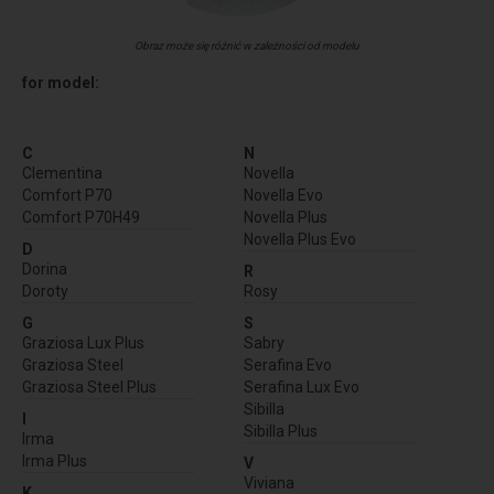
Obraz może się różnić w zależności od modelu
for model:
C
N
Clementina
Novella
Comfort P70
Novella Evo
Comfort P70H49
Novella Plus
Novella Plus Evo
D
Dorina
R
Doroty
Rosy
G
S
Graziosa Lux Plus
Sabry
Graziosa Steel
Serafina Evo
Graziosa Steel Plus
Serafina Lux Evo
Sibilla
I
Sibilla Plus
Irma
Irma Plus
V
Viviana
K