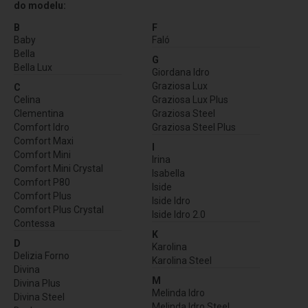
do modelu:
B
F
Baby
Faló
Bella
G
Bella Lux
Giordana Idro
Graziosa Lux
C
Celina
Graziosa Lux Plus
Clementina
Graziosa Steel
Comfort Idro
Graziosa Steel Plus
Comfort Maxi
I
Comfort Mini
Irina
Comfort Mini Crystal
Isabella
Comfort P80
Iside
Comfort Plus
Iside Idro
Comfort Plus Crystal
Iside Idro 2.0
Contessa
K
D
Karolina
Delizia Forno
Karolina Steel
Divina
M
Divina Plus
Melinda Idro
Divina Steel
Melinda Idro Steel