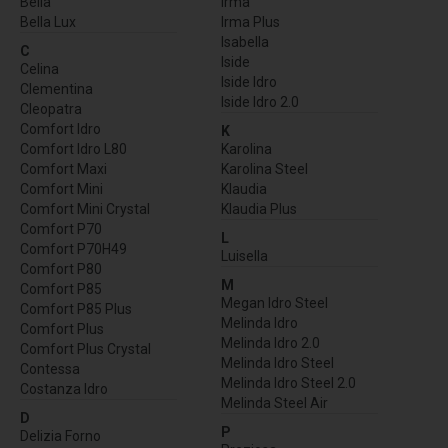
Bella
Irma
Bella Lux
Irma Plus
Isabella
C
Iside
Celina
Iside Idro
Clementina
Iside Idro 2.0
Cleopatra
Comfort Idro
K
Comfort Idro L80
Karolina
Comfort Maxi
Karolina Steel
Comfort Mini
Klaudia
Comfort Mini Crystal
Klaudia Plus
Comfort P70
L
Comfort P70H49
Luisella
Comfort P80
M
Comfort P85
Megan Idro Steel
Comfort P85 Plus
Melinda Idro
Comfort Plus
Melinda Idro 2.0
Comfort Plus Crystal
Melinda Idro Steel
Contessa
Melinda Idro Steel 2.0
Costanza Idro
Melinda Steel Air
D
P
Delizia Forno