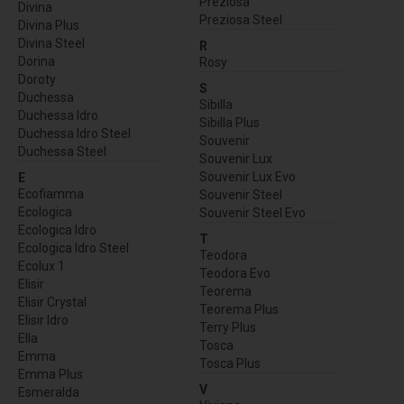
Preziosa
Divina
Preziosa Steel
Divina Plus
Divina Steel
R
Dorina
Rosy
Doroty
S
Duchessa
Sibilla
Duchessa Idro
Sibilla Plus
Duchessa Idro Steel
Souvenir
Duchessa Steel
Souvenir Lux
Souvenir Lux Evo
E
Ecofiamma
Souvenir Steel
Ecologica
Souvenir Steel Evo
Ecologica Idro
T
Ecologica Idro Steel
Teodora
Ecolux 1
Teodora Evo
Elisir
Teorema
Elisir Crystal
Teorema Plus
Elisir Idro
Terry Plus
Ella
Tosca
Emma
Tosca Plus
Emma Plus
V
Esmeralda