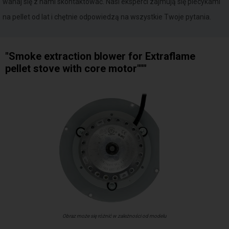
wahaj się z nami skontaktować. Nasi eksperci zajmują się piecykami
na pellet od lat i chętnie odpowiedzą na wszystkie Twoje pytania.
"Smoke extraction blower for Extraflame
pellet stove with core motor"""
Obraz może się różnić w zależności od modelu