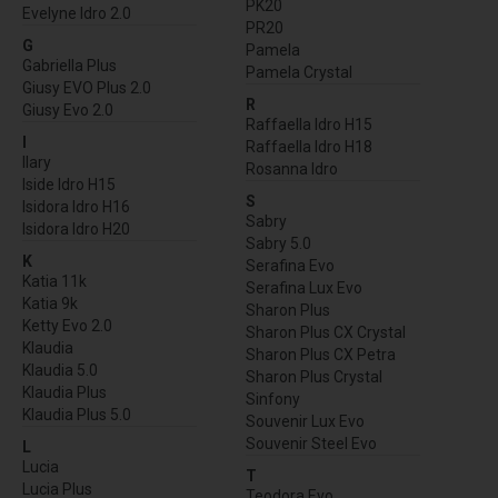
PK20
Evelyne Idro 2.0
PR20
G
Pamela
Gabriella Plus
Pamela Crystal
Giusy EVO Plus 2.0
R
Giusy Evo 2.0
Raffaella Idro H15
I
Raffaella Idro H18
Ilary
Rosanna Idro
Iside Idro H15
S
Isidora Idro H16
Sabry
Isidora Idro H20
Sabry 5.0
K
Serafina Evo
Katia 11k
Serafina Lux Evo
Katia 9k
Sharon Plus
Ketty Evo 2.0
Sharon Plus CX Crystal
Klaudia
Sharon Plus CX Petra
Klaudia 5.0
Sharon Plus Crystal
Klaudia Plus
Sinfony
Klaudia Plus 5.0
Souvenir Lux Evo
Souvenir Steel Evo
L
Lucia
T
Lucia Plus
Teodora Evo