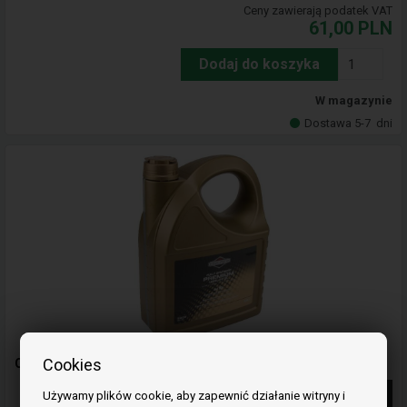
Ceny zawierają podatek VAT
61,00
PLN
Dodaj do koszyka
W magazynie
Dostawa 5-7
dni
Cookies
Olej silnikowy Premium 5 L, SAE 5W-30 - Briggs & Stratton
więcej informacji
Używamy plików cookie, aby zapewnić działanie witryny i