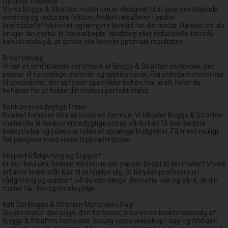
Optimal Ydeevne
Vores Briggs & Stratton motorolie er designet til at give enestående
smøring og reducere friktion, hvilket resulterer i bedre
brændstofeffektivitet og længere levetid for din motor. Uanset om du
bruger din motor til havearbejde, landbrug eller industrielle formål,
kan du stole på, at denne olie leverer optimale resultater.
Bredt Udvalg
Vi har et omfattende sortiment af Briggs & Stratton motorolie, der
passer til forskellige motorer og applikationer. Fra standard motorolie
til specialolier, der opfylder specifikke behov, har vi alt, hvad du
behøver for at holde din motor i perfekt stand.
Konkurrencedygtige Priser
Kvalitet behøver ikke at koste en formue. Vi tilbyder Briggs & Stratton
motorolie til konkurrencedygtige priser, så du kan få den bedste
beskyttelse og ydeevne uden at sprænge budgettet. Få mest muligt
for pengene med vores topkvalitetsolier.
Ekspert Rådgivning og Support
Er du i tvivl om, hvilken motorolie der passer bedst til din motor? Vores
erfarne team står klar til at hjælpe dig. Vi tilbyder professionel
rådgivning og support, så du kan vælge den rette olie og sikre, at din
motor får den optimale pleje.
Køb Din Briggs & Stratton Motorolie i Dag!
Giv din motor den pleje, den fortjener, med vores kvalitetsudvalg af
Briggs & Stratton motorolie. Besøg vores webshop i dag og find den