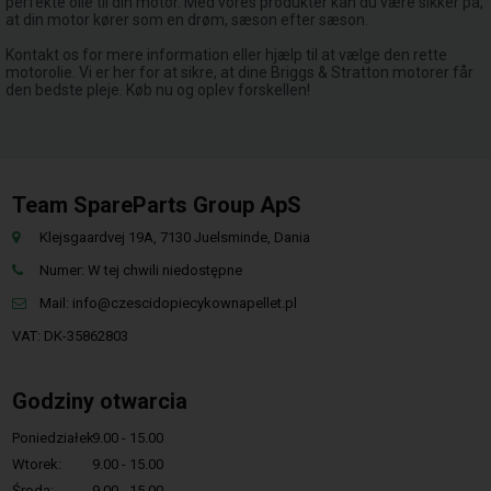
perfekte olie til din motor. Med vores produkter kan du være sikker på,
at din motor kører som en drøm, sæson efter sæson.
Kontakt os for mere information eller hjælp til at vælge den rette
motorolie. Vi er her for at sikre, at dine Briggs & Stratton motorer får
den bedste pleje. Køb nu og oplev forskellen!
Team SpareParts Group ApS
Klejsgaardvej 19A, 7130 Juelsminde, Dania
Numer: W tej chwili niedostępne
Mail:
info@czescidopiecykownapellet.pl
VAT: DK-35862803
Godziny otwarcia
Poniedziałek:
9.00 - 15.00
Wtorek:
9.00 - 15.00
Środa:
9.00 - 15.00