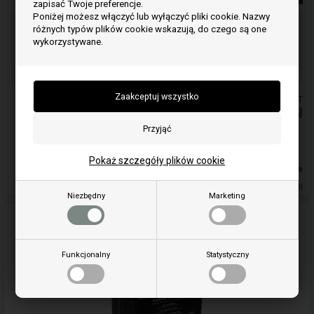
zapisać Twoje preferencje.
Poniżej możesz włączyć lub wyłączyć pliki cookie. Nazwy
Zamów przedmiot(y) przed godziną 15:00
różnych typów plików cookie wskazują, do czego są one
w dni powszednie i wysyłamy tego samego dnia
wykorzystywane.
06
07
29
GOD.
MIN.
SEK.
Ceny zawierają podatek VAT
416,00
PLN
Dodaj do koszyka
Pokaż szczegóły plików cookie
W magazynie
Dostawa 5-7
dni
Niezbędny
Marketing
Funkcjonalny
Statystyczny