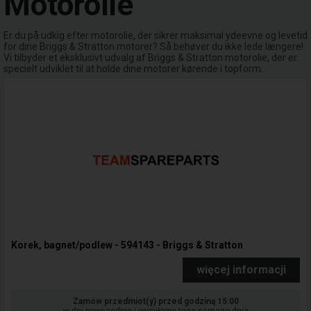
Motorolie
Er du på udkig efter motorolie, der sikrer maksimal ydeevne og levetid
for dine Briggs & Stratton motorer? Så behøver du ikke lede længere!
Vi tilbyder et eksklusivt udvalg af Briggs & Stratton motorolie, der er
specielt udviklet til at holde dine motorer kørende i topform.
Korek, bagnet/podlew - 594143 - Briggs & Stratton
więcej informacji
Zamów przedmiot(y) przed godziną 15:00