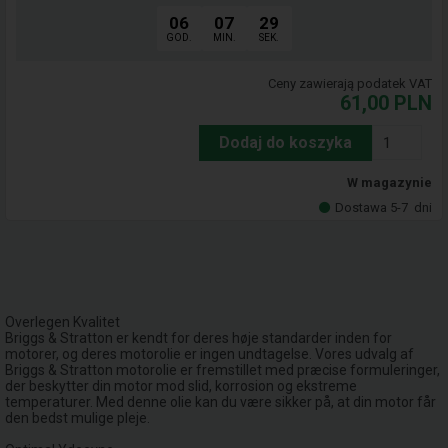
06
07
29
GOD.
MIN.
SEK.
Ceny zawierają podatek VAT
61,00
PLN
Dodaj do koszyka
W magazynie
Dostawa 5-7
dni
Overlegen Kvalitet
Briggs & Stratton er kendt for deres høje standarder inden for
motorer, og deres motorolie er ingen undtagelse. Vores udvalg af
Briggs & Stratton motorolie er fremstillet med præcise formuleringer,
der beskytter din motor mod slid, korrosion og ekstreme
temperaturer. Med denne olie kan du være sikker på, at din motor får
den bedst mulige pleje.