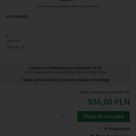
Obraz może się różnić w zależności od modelu
do modelu:
L
LH 11V
LH 6-9-12
Zamów przedmiot(y) przed godziną 15:00
w dni powszednie i wysyłamy tego samego dnia
Twoje zamówienie zostanie wysłane mandag
Ceny zawierają podatek VAT
936,00
PLN
Dodaj do koszyka
W magazynie