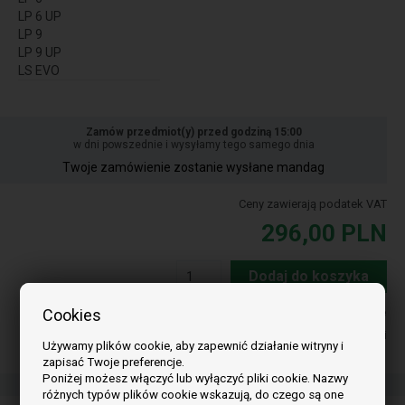
LP 6 UP
LP 9
LP 9 UP
LS EVO
Zamów przedmiot(y) przed godziną 15:00
w dni powszednie i wysyłamy tego samego dnia
Twoje zamówienie zostanie wysłane mandag
Ceny zawierają podatek VAT
296,00
PLN
Dodaj do koszyka
Cookies
W magazynie
Dostawa 2-5
dni
Używamy plików cookie, aby zapewnić działanie witryny i
zapisać Twoje preferencje.
Poniżej możesz włączyć lub wyłączyć pliki cookie. Nazwy
różnych typów plików cookie wskazują, do czego są one