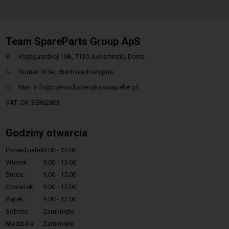
Team SpareParts Group ApS
Klejsgaardvej 19A, 7130 Juelsminde, Dania
Numer: W tej chwili niedostępne
Mail:
info@czescidopiecykownapellet.pl
VAT: DK-35862803
Godziny otwarcia
Poniedziałek:
9.00 - 15.00
Wtorek:
9.00 - 15.00
Środa:
9.00 - 15.00
Czwartek:
9.00 - 15.00
Piątek:
9.00 - 13.00
Sobota:
Zamknięte
Niedziela:
Zamknięte