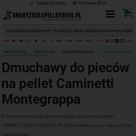
Najniższe ceny
Dostawa 28 zl
0
Pierwsza strona
»
Wybierz markę
»
Caminetti Montegrappa
»
Dmuchawy do pieców
na pellet Caminetti Montegrappa
Dmuchawy do pieców
na pellet Caminetti
Montegrappa
Przedstawiamy oryginalne wentylatory do pieców na pellet
CAMINETTI MONTEGRAPPA. Wszystkie znajdują się w naszej ofercie
magazynowej.