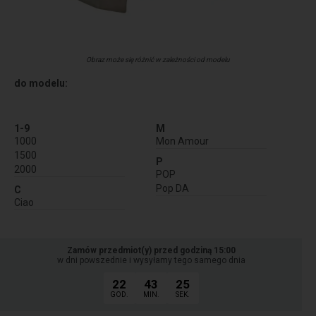
Obraz może się różnić w zależności od modelu
do modelu:
1-9
M
1000
Mon Amour
1500
P
2000
POP
Pop DA
C
Ciao
Zamów przedmiot(y) przed godziną 15:00
w dni powszednie i wysyłamy tego samego dnia
22
43
24
GOD.
MIN.
SEK.