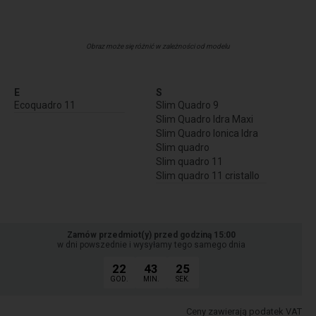
Obraz może się różnić w zależności od modelu
E
S
Ecoquadro 11
Slim Quadro 9
Slim Quadro Idra Maxi
Slim Quadro Ionica Idra
Slim quadro
Slim quadro 11
Slim quadro 11 cristallo
Zamów przedmiot(y) przed godziną 15:00
w dni powszednie i wysyłamy tego samego dnia
22
43
24
GOD.
MIN.
SEK.
Ceny zawierają podatek VAT