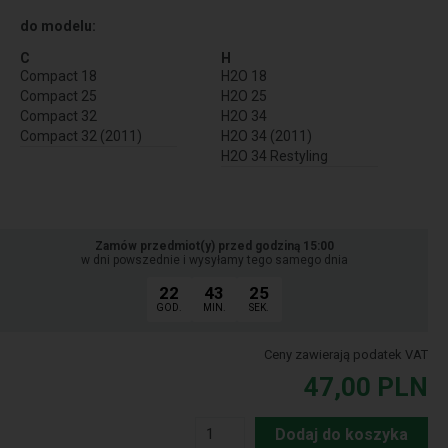
do modelu:
C
H
Compact 18
H2O 18
Compact 25
H2O 25
Compact 32
H2O 34
Compact 32 (2011)
H2O 34 (2011)
H2O 34 Restyling
Zamów przedmiot(y) przed godziną 15:00
w dni powszednie i wysyłamy tego samego dnia
22
43
24
GOD.
MIN.
SEK.
Ceny zawierają podatek VAT
47,00
PLN
Dodaj do koszyka