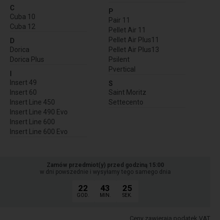
C
P
Cuba 10
Pair 11
Cuba 12
Pellet Air 11
Pellet Air Plus11
D
Dorica
Pellet Air Plus13
Dorica Plus
Psilent
Pvertical
I
Insert 49
S
Insert 60
Saint Moritz
Insert Line 450
Settecento
Insert Line 490 Evo
Insert Line 600
Insert Line 600 Evo
Zamów przedmiot(y) przed godziną 15:00
w dni powszednie i wysyłamy tego samego dnia
22
43
24
GOD.
MIN.
SEK.
Ceny zawierają podatek VAT