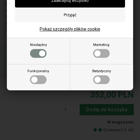
Bella Vista R2
Bella Vista Round
Bella Vista S2
Bella Vista Square
Pokaż szczegóły plików cookie
Bella Vista Square Plus
Niezbędny
Marketing
Zamów przedmiot(y) przed godziną 15:00
w dni powszednie i wysyłamy tego samego dnia
22
43
24
GOD.
MIN.
SEK.
Funkcjonalny
Statystyczny
Ceny zawierają podatek VAT
352,00
PLN
Dodaj do koszyka
W magazynie
Dostawa 2-5
dni