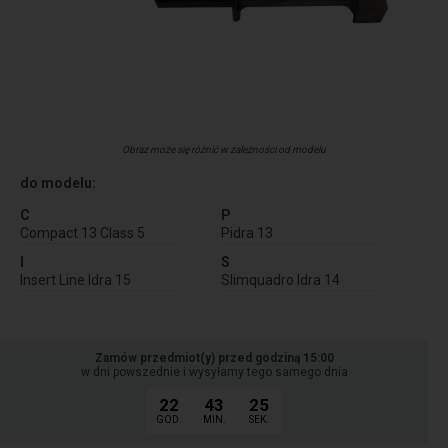
Obraz może się różnić w zależności od modelu
do modelu:
C
P
Compact 13 Class 5
Pidra 13
I
S
Insert Line Idra 15
Slimquadro Idra 14
Zamów przedmiot(y) przed godziną 15:00
w dni powszednie i wysyłamy tego samego dnia
22
43
24
GOD.
MIN.
SEK.