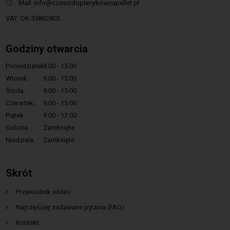
Mail:
info@czescidopiecykownapellet.pl
VAT: DK-35862803
Godziny otwarcia
Poniedziałek:
9.00 - 15.00
Wtorek:
9.00 - 15.00
Środa:
9.00 - 15.00
Czwartek:
9.00 - 15.00
Piątek:
9.00 - 13.00
Sobota:
Zamknięte
Niedziela:
Zamknięte
Skrót
Przewodnik wideo
Najczęściej zadawane pytania (FAQ)
Kontakt