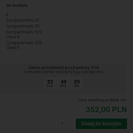
do modelu:
C
Compactmatic 32
Compactmatic 50
Compactmatic S32
Class 5
Compactmatic S50
Class 5
Zamów przedmiot(y) przed godziną 15:00
w dni powszednie i wysyłamy tego samego dnia
22
43
24
GOD.
MIN.
SEK.
Ceny zawierają podatek VAT
352,00
PLN
Dodaj do koszyka