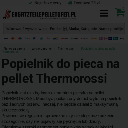
Najniższe ceny
Dostawa 28 zl
0
Pierwsza strona
»
Wybierz markę
»
Thermorossi
»
Popielnik do pieca na pellet
Thermorossi
Popielnik do pieca na
pellet Thermorossi
Popielnik jest niezbędnym elementem piecyka na pellet
THERMOROSSI. Musi być podłączony do uchwytu na popielnik
bez żadnych przerw. Inaczej, nie będzie działał z maksymalną
skutecznością.
Powinno się regularnie sprawdzać czy nie uległ uszkodzeniu –
szczególnie, czy nie pojawiły się pęknięcia lub dziury.
Oferujemy szeroki asortyment popielników wysokiej jakości.