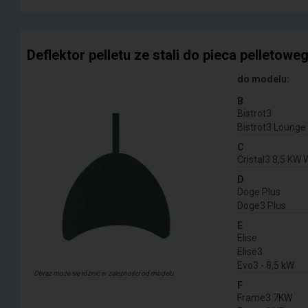
Deflektor pelletu ze stali do pieca pelletowe
do modelu:
B
Bistrot3
Bistrot3 Lounge
C
Cristal3 8,5 KW 
D
Doge Plus
Doge3 Plus
E
Elise
Elise3
Evo3 - 8,5 kW
Obraz może się różnić w zależności od modelu
F
Frame3 7KW