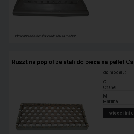
Obraz może się różnić w zależności od modelu
Ruszt na popiól ze stali do pieca na pellet Ca
do modelu:
C
Chanel
M
Martina
więcej inf