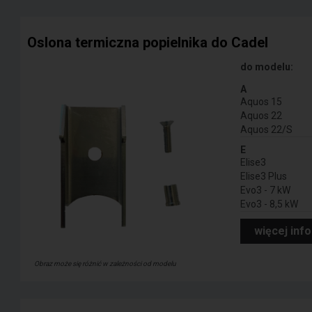
Oslona termiczna popielnika do Cadel
do modelu:
A
Aquos 15
Aquos 22
Aquos 22/S
E
Elise3
Elise3 Plus
Evo3 - 7 kW
Evo3 - 8,5 kW
więcej inf
Obraz może się różnić w zależności od modelu