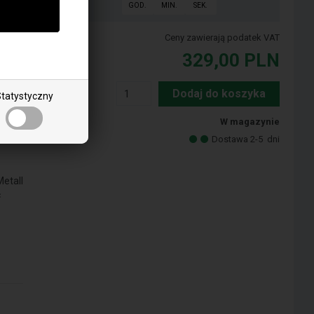
GOD.
MIN.
SEK.
Ceny zawierają podatek VAT
329,00
PLN
lus
Dodaj do koszyka
tatystyczny
W magazynie
Dostawa 2-5
dni
Metall
c