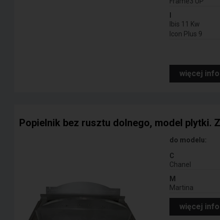
Frame3 UP
I
Ibis 11 Kw
Icon Plus 9
więcej inf
Popielnik bez rusztu dolnego, model plytki. Ze
do modelu:
C
Chanel
M
Martina
więcej inf