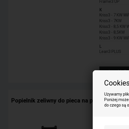
Frame3 UP
K
Kriss3 - 7 KW WiF
Kriss3 - 7KW
Kriss3 - 8,5 KW W
Kriss3 - 8,5KW
Kriss3 - 9 KW WiF
L
Lean3 PLUS
więcej inf
Cookie
Używamy plikó
Popielnik zeliwny do pieca na pellet Cadel
Poniżej możes
do czego są 
do modelu:
Nalezy pamietac
A