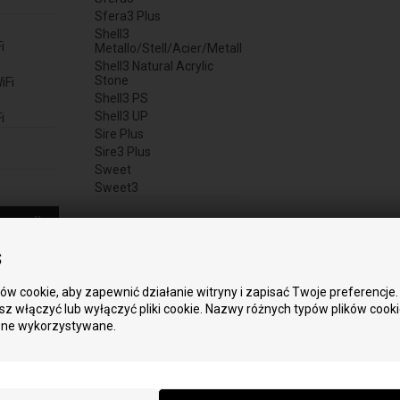
Sfera3 Plus
Shell3
i
Metallo/Stell/Acier/Metall
Shell3 Natural Acrylic
Stone
iFi
Shell3 PS
Shell3 UP
i
Sire Plus
Sire3 Plus
Sweet
Sweet3
ormacji
s
w cookie, aby zapewnić działanie witryny i zapisać Twoje preferencje.
z włączyć lub wyłączyć pliki cookie. Nazwy różnych typów plików cook
one wykorzystywane.
, ze jest to motoreduktor do Popielnika do pieca dla modelu:
K
S