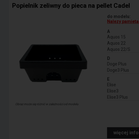
Popielnik zeliwny do pieca na pellet Cadel
do modelu:
Nalezy pamietac
A
Aquos 15
Aquos 22
Aquos 22/S
D
Doge Plus
Doge3 Plus
E
Elise
Elise3
Elise3 Plus
Obraz może się różnić w zależności od modelu
więcej inf