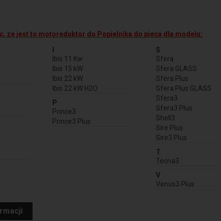
, ze jest to motoreduktor do Popielnika do pieca dla modelu:
I
S
Ibis 11 Kw
Sfera
Ibis 15 kW
Sfera GLASS
Ibis 22 kW
Sfera Plus
Ibis 22 kW H2O
Sfera Plus GLASS
Sfera3
P
Sfera3 Plus
Prince3
Shell3
Prince3 Plus
Sire Plus
Sire3 Plus
T
Tecna3
V
Venus3 Plus
ormacji