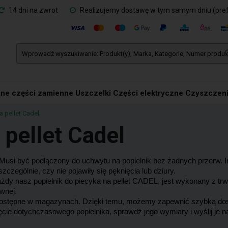
14 dni na zwrot
Realizujemy dostawę w tym samym dniu (pre
ne części zamienne
Uszczelki
Części elektryczne
Czyszczeni
a pellet Cadel
 pellet Cadel
Musi być podłączony do uchwytu na popielnik bez żadnych przerw. In
czególnie, czy nie pojawiły się pęknięcia lub dziury.
żdy nasz popielnik do piecyka na pellet CADEL, jest wykonany z trw
ewnej.
y dostępne w magazynach. Dzięki temu, możemy zapewnić szybką do
ęcie dotychczasowego popielnika, sprawdź jego wymiary i wyślij je 