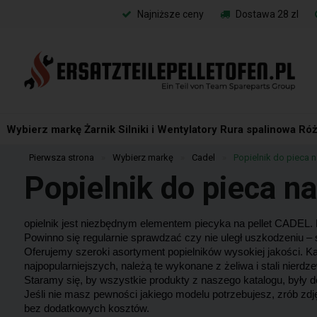
Najniższe ceny
Dostawa 28 zl
Wybierz markę
Żarnik
Silniki i Wentylatory
Rura spalinowa
Róż
Pierwsza strona
»
Wybierz markę
»
Cadel
»
Popielnik do pieca n
Popielnik do pieca na
opielnik jest niezbędnym elementem piecyka na pellet CADEL. 
Powinno się regularnie sprawdzać czy nie uległ uszkodzeniu – sz
Oferujemy szeroki asortyment popielników wysokiej jakości. Ka
najpopularniejszych, należą te wykonane z żeliwa i stali nierdz
Staramy się, by wszystkie produkty z naszego katalogu, był
Jeśli nie masz pewności jakiego modelu potrzebujesz, zrób zdj
bez dodatkowych kosztów.