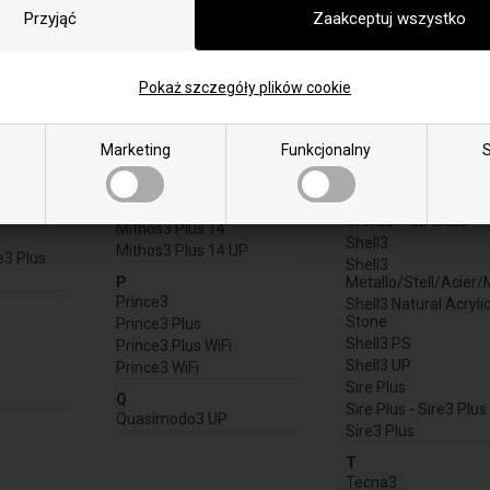
Kriss3 - 7 KW WiFi
Sfera
Kriss3 - 7KW
Sfera - Sfera3
Kriss3 - 8,5 KW WiFi
Sfera 3 Plus WiFi
Kriss3 - 8,5KW
Sfera 3 WiFi
Pokaż szczegóły plików cookie
Kriss3 - 9 KW WiFi
Sfera GLASS
Sfera Plus
M
Sfera Plus - Sfera3 P
Mithos Plus 12 PS
Marketing
Funkcjonalny
S
Sfera Plus GLASS
Mithos Plus 14 PS
Sfera3
WIFI
Mithos3 Plus 12
Sfera3 Plus
Mithos3 Plus 12 UP
Sfera3 Plus Glass
Mithos3 Plus 14
Shell3
Mithos3 Plus 14 UP
e3 Plus
Shell3
P
Metallo/Stell/Acier/
Prince3
Shell3 Natural Acryli
Stone
Prince3 Plus
Shell3 PS
Prince3 Plus WiFi
Shell3 UP
Prince3 WiFi
Sire Plus
Q
Sire Plus - Sire3 Plus
Quasimodo3 UP
Sire3 Plus
T
Tecna3