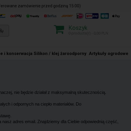
ferowane zamówienie przed godziną 15:00)
Koszyk
0 products(r) - 0,00 PLN
e i konserwacja
Silikon / klej żaroodporny
Artykuły ogrodowe
aczej, nie będzie działał z maksymalną skutecznością.
ałych i odpornych na ciepło materiałów. Do
stawę.
na nasz adres email. Znajdziemy dla Ciebie odpowiednią część,