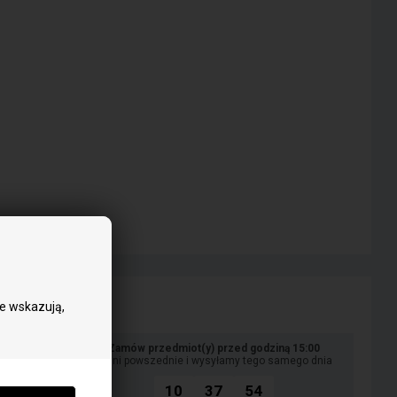
ie wskazują,
Zamów przedmiot(y) przed godziną 15:00
w dni powszednie i wysyłamy tego samego dnia
10
37
53