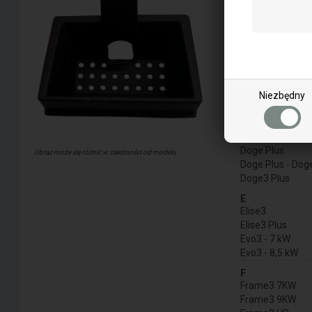
Atena Plus 12
Atena Plus 14
Atena3 Plus 12
Atena3 Plus 14
C
Cristal 9
Cristal Plus 9
Niezbędny
Cristal3 8,5
Cristal3 8,5 KW 
D
Doge Plus
Obraz może się różnić w zależności od modelu
Doge Plus - Dog
Doge3 Plus
E
Elise3
Elise3 Plus
Evo3 - 7 kW
Evo3 - 8,5 kW
F
Frame3 7KW
Frame3 9KW