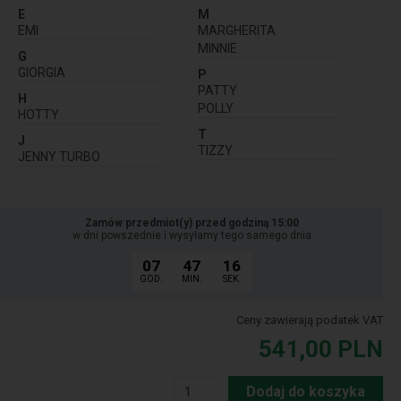
E
M
EMI
MARGHERITA
MINNIE
G
GIORGIA
P
PATTY
H
POLLY
HOTTY
T
J
TIZZY
JENNY TURBO
Zamów przedmiot(y) przed godziną 15:00
w dni powszednie i wysyłamy tego samego dnia
07
47
14
GOD.
MIN.
SEK.
Ceny zawierają podatek VAT
541,00
PLN
Dodaj do koszyka