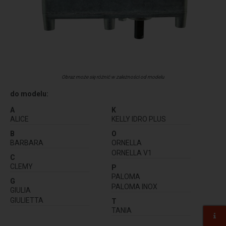
Obraz może się różnić w zależności od modelu
do modelu:
A
K
ALICE
KELLY IDRO PLUS
B
O
BARBARA
ORNELLA
ORNELLA V1
C
CLEMY
P
PALOMA
G
PALOMA INOX
GIULIA
GIULIETTA
T
TANIA