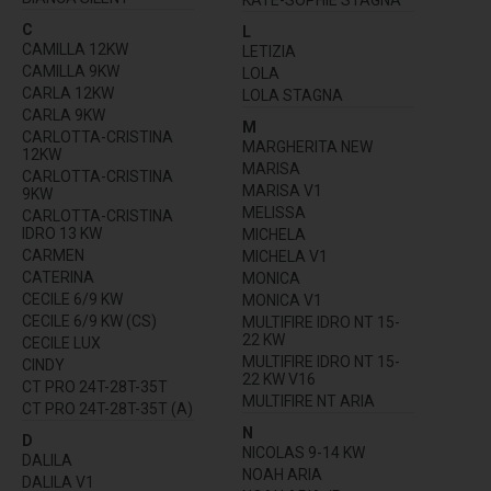
C
L
CAMILLA 12KW
LETIZIA
CAMILLA 9KW
LOLA
CARLA 12KW
LOLA STAGNA
CARLA 9KW
M
CARLOTTA-CRISTINA
MARGHERITA NEW
12KW
MARISA
CARLOTTA-CRISTINA
MARISA V1
9KW
MELISSA
CARLOTTA-CRISTINA
IDRO 13 KW
MICHELA
CARMEN
MICHELA V1
CATERINA
MONICA
CECILE 6/9 KW
MONICA V1
CECILE 6/9 KW (CS)
MULTIFIRE IDRO NT 15-
22 KW
CECILE LUX
MULTIFIRE IDRO NT 15-
CINDY
22 KW V16
CT PRO 24T-28T-35T
MULTIFIRE NT ARIA
CT PRO 24T-28T-35T (A)
N
D
NICOLAS 9-14 KW
DALILA
NOAH ARIA
DALILA V1