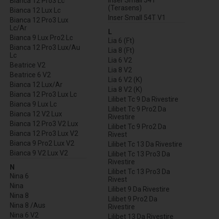
Bianca 12 Pro3 Lc
(Terasens)
Bianca 12 Lux Lc
Inser Small 54T V1
Bianca 12 Pro3 Lux
Lc/Ar
L
Bianca 9 Lux Pro2 Lc
Lia 6 (Ft)
Bianca 12 Pro3 Lux/Au
Lia 8 (Ft)
Lc
Lia 6 V2
Beatrice V2
Lia 8 V2
Beatrice 6 V2
Lia 6 V2 (K)
Bianca 12 Lux/Ar
Lia 8 V2 (K)
Bianca 12 Pro3 Lux Lc
Lilibet Tc 9 Da Rivestire
Bianca 9 Lux Lc
Lilibet Tc 9 Pro2 Da
Bianca 12 V2 Lux
Rivestire
Bianca 12 Pro3 V2 Lux
Lilibet Tc 9 Pro2 Da
Bianca 12 Pro3 Lux V2
Rivest
Bianca 9 Pro2 Lux V2
Lilibet Tc 13 Da Rivestire
Bianca 9 V2 Lux V2
Lilibet Tc 13 Pro3 Da
Rivestire
N
Lilibet Tc 13 Pro3 Da
Nina 6
Rivest
Nina
Lilibet 9 Da Rivestire
Nina 8
Lilibet 9 Pro2 Da
Nina 8 /Aus
Rivestire
Nina 6 V2
Lilibet 13 Da Rivestire