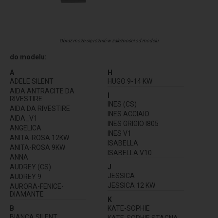
Obraz może się różnić w zależności od modelu
do modelu:
A
H
ADELE SILENT
HUGO 9-14 KW
AIDA ANTRACITE DA
I
RIVESTIRE
INES (CS)
AIDA DA RIVESTIRE
INES ACCIAIO
AIDA_V1
INES GRIGIO I805
ANGELICA
INES V1
ANITA-ROSA 12KW
ISABELLA
ANITA-ROSA 9KW
ISABELLA V10
ANNA
AUDREY (CS)
J
JESSICA
AUDREY 9
JESSICA 12 KW
AURORA-FENICE-
DIAMANTE
K
B
KATE-SOPHIE
BIANCA SILENT
KATE-SOPHIE STAGNA