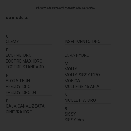
Obraz może się różnić w zależności od modelu
do modelu:
C
I
CLEMY
INSERIMENTO IDRO
E
L
ECOFIRE IDRO
LORA HYDRO
ECOFIRE MAXI IDRO
M
ECOFIRE STANDARD
MOLLY
MOLLY-SISSY IDRO
F
FLORA THUN
MONICA
FREDDY IDRO
MULTIFIRE 45 ARIA
FREDDY IDRO 04
N
NICOLETTA IDRO
G
GAJA CANALIZZATA
S
GINEVRA IDRO
SISSY
SISSY Idro