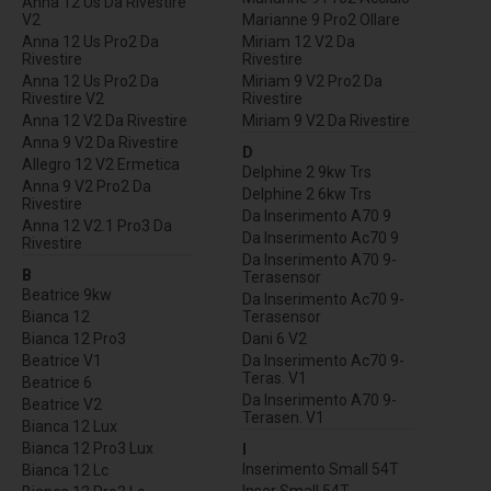
Anna 12 Us Da Rivestire
V2
Marianne 9 Pro2 Ollare
Anna 12 Us Pro2 Da
Miriam 12 V2 Da
Rivestire
Rivestire
Anna 12 Us Pro2 Da
Miriam 9 V2 Pro2 Da
Rivestire V2
Rivestire
Anna 12 V2 Da Rivestire
Miriam 9 V2 Da Rivestire
Anna 9 V2 Da Rivestire
D
Allegro 12 V2 Ermetica
Delphine 2 9kw Trs
Anna 9 V2 Pro2 Da
Delphine 2 6kw Trs
Rivestire
Da Inserimento A70 9
Anna 12 V2.1 Pro3 Da
Da Inserimento Ac70 9
Rivestire
Da Inserimento A70 9-
B
Terasensor
Beatrice 9kw
Da Inserimento Ac70 9-
Bianca 12
Terasensor
Bianca 12 Pro3
Dani 6 V2
Beatrice V1
Da Inserimento Ac70 9-
Teras. V1
Beatrice 6
Da Inserimento A70 9-
Beatrice V2
Terasen. V1
Bianca 12 Lux
Bianca 12 Pro3 Lux
I
Inserimento Small 54T
Bianca 12 Lc
Inser Small 54T