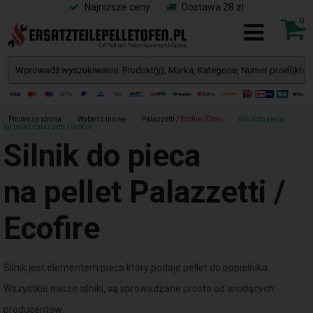
Najniższe ceny
Dostawa 28 zl
0
Pierwsza strona
»
Wybierz markę
»
Palazzetti /
Ecofire /Titan
»
Silnik do pieca
na pellet Palazzetti / Ecofire
Silnik do pieca
na pellet Palazzetti /
Ecofire
Silnik jest elementem pieca który podaje pellet do popielnika.
Wszystkie nasze silniki, są sprowadzane prosto od wiodących
producentów.