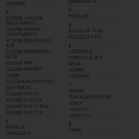
NOAH ARIA /R
DELPHINE
P
E
PENELOPE
ECOFIRE 12 KW DA
RIVESTIMENTO
R
ECOFIRE 9 KW DA
ROSSELLA 12 KW
RIVESTIMENTO
ROSSELLA 9 KW
ECOFIRE INSERIMENTO
A78
S
SCRICCIOLA
ECOFIRE INSERIMENTO
AC78
SCRICCIOLA NEW
ELDORA 9KW
SILVIA
ELDORA 9KW NEW
SLIMMY
ELENA
SOPRANO
ELETTRA DA RIVESTIRE
T
ELETTRA V1
TENORE
ELISABETH 9/12
TOSCA DA RIVESTIRE
ELISABETH 9/12 N
TRACY
ELISABETH 9/12 NEW
TRACY V1
ELISABETH 9/12 R
TRACY V10
F
Z
FIORELLA
ZAIRA
FRANCESCA