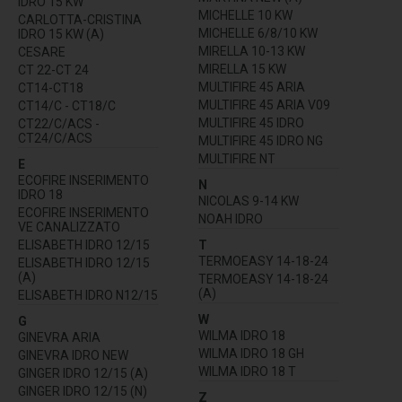
IDRO 15 KW
MICHELLE 10 KW
CARLOTTA-CRISTINA
MICHELLE 6/8/10 KW
IDRO 15 KW (A)
MIRELLA 10-13 KW
CESARE
MIRELLA 15 KW
CT 22-CT 24
MULTIFIRE 45 ARIA
CT14-CT18
MULTIFIRE 45 ARIA V09
CT14/C - CT18/C
MULTIFIRE 45 IDRO
CT22/C/ACS -
CT24/C/ACS
MULTIFIRE 45 IDRO NG
MULTIFIRE NT
E
ECOFIRE INSERIMENTO
N
IDRO 18
NICOLAS 9-14 KW
ECOFIRE INSERIMENTO
NOAH IDRO
VE CANALIZZATO
ELISABETH IDRO 12/15
T
TERMOEASY 14-18-24
ELISABETH IDRO 12/15
(A)
TERMOEASY 14-18-24
(A)
ELISABETH IDRO N12/15
W
G
WILMA IDRO 18
GINEVRA ARIA
WILMA IDRO 18 GH
GINEVRA IDRO NEW
WILMA IDRO 18 T
GINGER IDRO 12/15 (A)
GINGER IDRO 12/15 (N)
Z