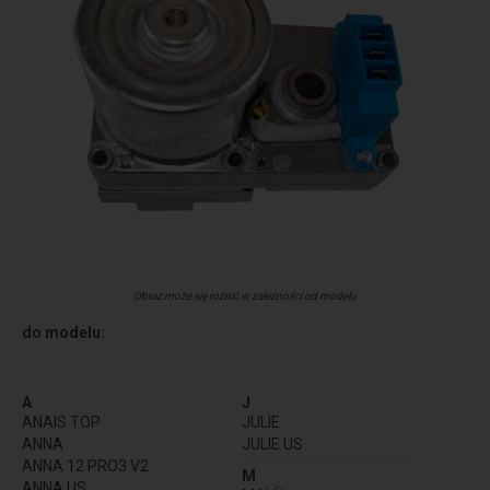
Obraz może się różnić w zależności od modelu
do modelu:
A
J
ANAIS TOP
JULIE
ANNA
JULIE US
ANNA 12 PRO3 V2
M
ANNA US