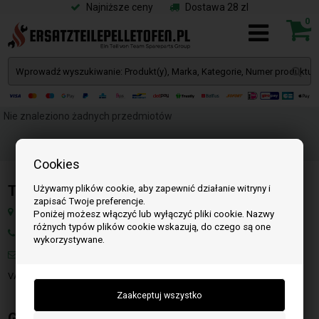
Najniższe ceny
Dostawa 28 zl
0
Nie znaleziono żadnych przedmiotów
Cookies
Team SpareParts Group ApS
Używamy plików cookie, aby zapewnić działanie witryny i
zapisać Twoje preferencje.
Klejsgaardvej 19A, 7130 Juelsminde, Dania
Poniżej możesz włączyć lub wyłączyć pliki cookie. Nazwy
różnych typów plików cookie wskazują, do czego są one
Numer: W tej chwili niedostępne
wykorzystywane.
Mail:
info@czescidopiecykownapellet.pl
VAT: DK-35862803
Godziny otwarcia