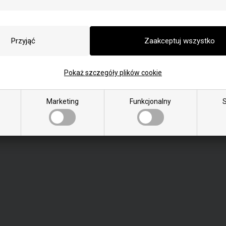
Czwartek:
9.00 - 15.00
Piątek:
9.00 - 13.00
Sobota:
Zamknięte
Niedziela:
Zamknięte
Pokaż szczegóły plików cookie
Marketing
Funkcjonalny
S