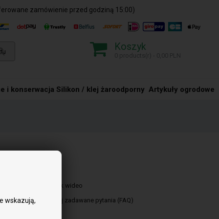
ferowane zamówienie przed godziną 15:00)
Koszyk
0 products(r) - 0,00 PLN
e i konserwacja
Silikon / klej żaroodporny
Artykuły ogrodowe
Skrót
Przewodnik wideo
ie wskazują,
Najczęściej zadawane pytania (FAQ)
Kontakt