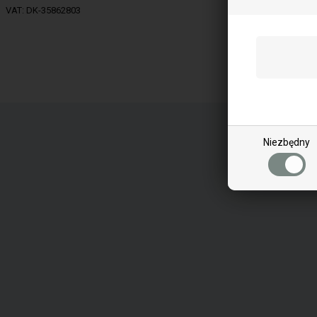
VAT: DK-35862803
Niezbędny