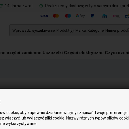
14 dni na zwrot
Realizujemy dostawę w tym samym dniu (pre
ne części zamienne
Uszczelki
Części elektryczne
Czyszczeni
Godziny otwarcia
s
Poniedziałek:
9.00 - 15.00
w cookie, aby zapewnić działanie witryny i zapisać Twoje preferencje.
Wtorek:
9.00 - 15.00
z włączyć lub wyłączyć pliki cookie. Nazwy różnych typów plików cook
Środa:
9.00 - 15.00
one wykorzystywane.