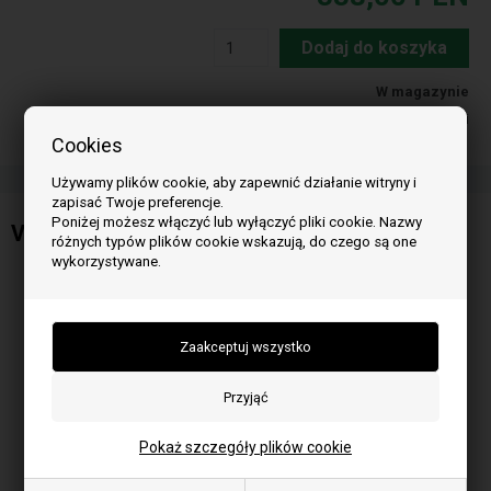
Dodaj do koszyka
W magazynie
Dostawa 2-5
dni
Cookies
Używamy plików cookie, aby zapewnić działanie witryny i
zapisać Twoje preferencje.
Poniżej możesz włączyć lub wyłączyć pliki cookie. Nazwy
Ventilator for Morsoe pellet stove
różnych typów plików cookie wskazują, do czego są one
wykorzystywane.
Pokaż szczegóły plików cookie