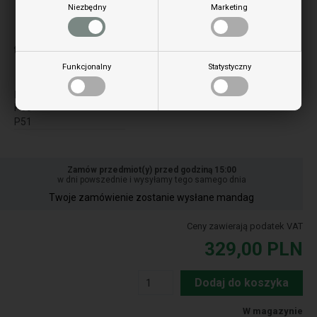
Niezbędny
Marketing
Obraz może się różnić w zależności od modelu
for model:
Funkcjonalny
Statystyczny
P
P50
P51
Zamów przedmiot(y) przed godziną 15:00
w dni powszednie i wysyłamy tego samego dnia
Twoje zamówienie zostanie wysłane mandag
Ceny zawierają podatek VAT
329,00
PLN
Dodaj do koszyka
W magazynie