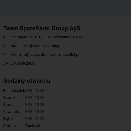
Team SpareParts Group ApS
Klejsgaardvej 19A, 7130 Juelsminde, Dania
Numer: W tej chwili niedostępne
Mail:
info@czescidopiecykownapellet.pl
VAT: DK-35862803
Godziny otwarcia
Poniedziałek:
9.00 - 15.00
Wtorek:
9.00 - 15.00
Środa:
9.00 - 15.00
Czwartek:
9.00 - 15.00
Piątek:
9.00 - 13.00
Sobota:
Zamknięte