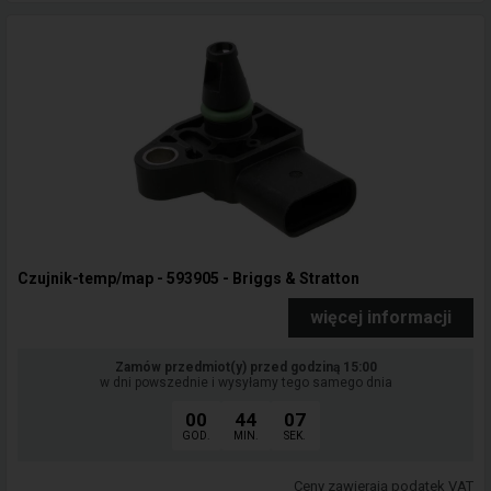
Czujnik-temp/map - 593905 - Briggs & Stratton
więcej informacji
Zamów przedmiot(y) przed godziną 15:00
w dni powszednie i wysyłamy tego samego dnia
00
44
06
GOD.
MIN.
SEK.
Ceny zawierają podatek VAT