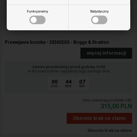
Funkcjonalny
Statystyczny
Przewijanie licznika - 202602GS - Briggs & Stratton
więcej informacji
Zamów przedmiot(y) przed godziną 15:00
w dni powszednie i wysyłamy tego samego dnia
00
44
06
GOD.
MIN.
SEK.
Ceny zawierają podatek VAT
315,00
PLN
Obecnie brak na stanie
Obecnie brak na stanie