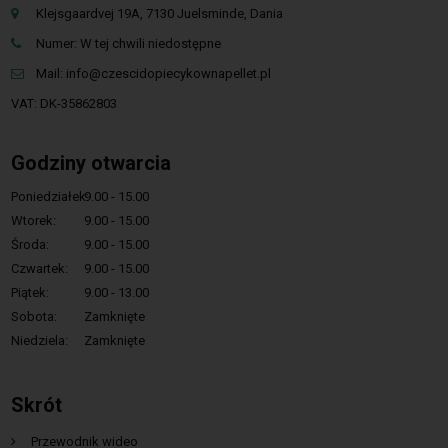
Klejsgaardvej 19A, 7130 Juelsminde, Dania
Numer: W tej chwili niedostępne
Mail:
info@czescidopiecykownapellet.pl
VAT: DK-35862803
Godziny otwarcia
Poniedziałek:
9.00 - 15.00
Wtorek:
9.00 - 15.00
Środa:
9.00 - 15.00
Czwartek:
9.00 - 15.00
Piątek:
9.00 - 13.00
Sobota:
Zamknięte
Niedziela:
Zamknięte
Skrót
Przewodnik wideo