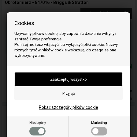
Obrotomierz - 847016 - Briggs & Stratton
więcej informacji
Cookies
Zamów przedmiot(y) przed godziną 15:00
w dni powszednie i wysyłamy tego samego dnia
Używamy plików cookie, aby zapewnić działanie witryny i
zapisać Twoje preferencje.
00
44
06
Poniżej możesz włączyć lub wyłączyć pliki cookie. Nazwy
GOD.
MIN.
SEK.
różnych typów plików cookie wskazują, do czego są one
wykorzystywane.
Ceny zawierają podatek VAT
658,00
PLN
Dodaj do koszyka
W magazynie
Dostawa 5-7
dni
Pokaż szczegóły plików cookie
Niezbędny
Marketing