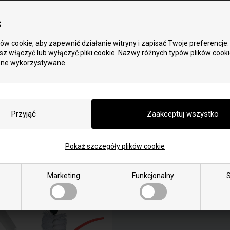
Wyświetlacz do pieca na pe
 pieca na pellet Livin Flame
Flame
s
w cookie, aby zapewnić działanie witryny i zapisać Twoje preferencje.
z włączyć lub wyłączyć pliki cookie. Nazwy różnych typów plików cook
one wykorzystywane.
Pokaż szczegóły plików cookie
kon / klej żaroodporny
Środek do czyszczenia
Marketing
Funkcjonalny
S