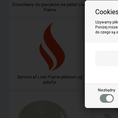
Dmuchawy do piecyków na pellet Livin
Silnik do
Flame
Cookie
Używamy plikó
Poniżej możes
do czego są 
Service af Livin Flame pilleovn og
Sili
pillefyr
Niezbędny