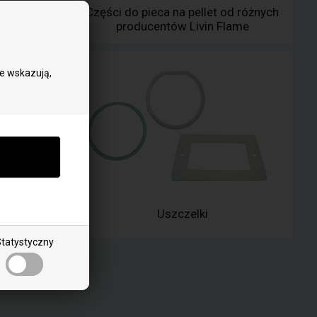
llet Livin
Części do pieca na pellet od różnych
producentów Livin Flame
ie wskazują,
 szkła
Uszczelki
tatystyczny