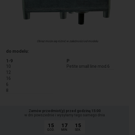
Obraz może się różnić w zależności od modelu
do modelu:
1-9
P
10
Petite small line mod.6
12
16
6
8
Zamów przedmiot(y) przed godziną 15:00
w dni powszednie i wysyłamy tego samego dnia
15
17
15
GOD.
MIN.
SEK.