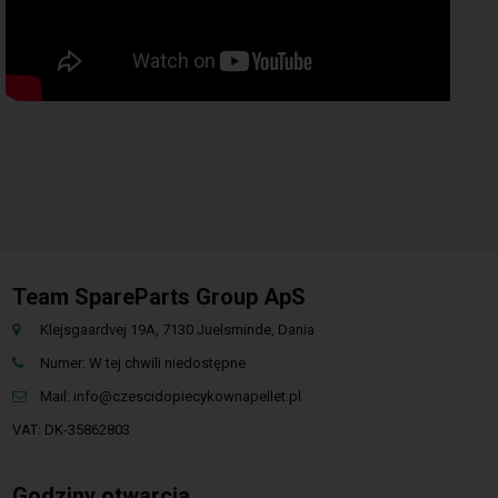
Team SpareParts Group ApS
Klejsgaardvej 19A, 7130 Juelsminde, Dania
Numer: W tej chwili niedostępne
Mail:
info@czescidopiecykownapellet.pl
VAT: DK-35862803
Godziny otwarcia