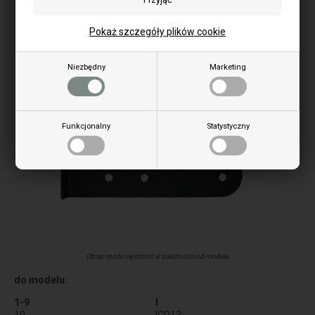
Pokaż szczegóły plików cookie
Niezbędny
Marketing
Funkcjonalny
Statystyczny
Obraz może się różnić w zależności od modelu
do modelu:
1-9
I
10
ICP13