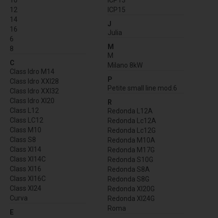
12
ICP15
14
J
16
Julia
6
M
8
M
C
Milano 8kW
Class Idro M14
P
Class Idro XXl28
Petite small line mod.6
Class Idro XXl32
Class Idro Xl20
R
Class L12
Redonda L12A
Class LC12
Redonda Lc12A
Class M10
Redonda Lc12G
Class S8
Redonda M10A
Class Xl14
Redonda M17G
Class Xl14C
Redonda S10G
Class Xl16
Redonda S8A
Class Xl16C
Redonda S8G
Class Xl24
Redonda Xl20G
Curva
Redonda Xl24G
Roma
E