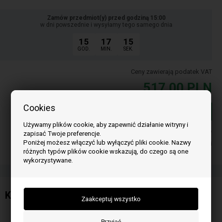
Zamów przedmiot(y) przed godziną 15:00
w dni powszednie i wysyłamy tego samego dnia
15
17
15
GOD.
MIN.
SEK.
Ceny zawierają podatek VAT
517,00
PLN
Cookies
Dodaj do koszyka
Używamy plików cookie, aby zapewnić działanie witryny i
W magazynie
zapisać Twoje preferencje.
Poniżej możesz włączyć lub wyłączyć pliki cookie. Nazwy
Dostawa 2-5
dni
różnych typów plików cookie wskazują, do czego są one
wykorzystywane.
Kolnierz bloku motoreduktora do Artel