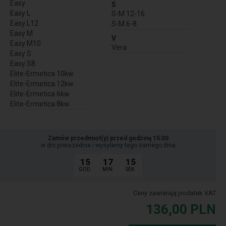
Easy
S
Easy L
S-M 12-16
Easy L12
S-M 6-8
Easy M
V
Easy M10
Vera
Easy S
Easy S8
Elite-Ermetica 10kw
Elite-Ermetica 12kw
Elite-Ermetica 6kw
Elite-Ermetica 8kw
Zamów przedmiot(y) przed godziną 15:00
w dni powszednie i wysyłamy tego samego dnia
15
17
15
GOD.
MIN.
SEK.
Ceny zawierają podatek VAT
136,00
PLN