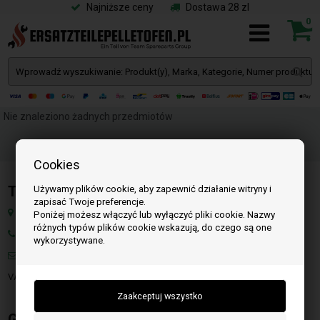
Najniższe ceny
Dostawa 28 zl
0
Nie znaleziono żadnych przedmiotów
Cookies
Team SpareParts Group ApS
Używamy plików cookie, aby zapewnić działanie witryny i
zapisać Twoje preferencje.
Klejsgaardvej 19A, 7130 Juelsminde, Dania
Poniżej możesz włączyć lub wyłączyć pliki cookie. Nazwy
różnych typów plików cookie wskazują, do czego są one
Numer: W tej chwili niedostępne
wykorzystywane.
Mail:
info@czescidopiecykownapellet.pl
VAT: DK-35862803
Godziny otwarcia