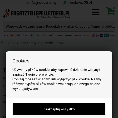
Najniższe ceny
Dostawa 28 zl
0
Nie znaleziono żadnych przedmiotów
Cookies
Team SpareParts Group ApS
Używamy plików cookie, aby zapewnić działanie witryny i
zapisać Twoje preferencje.
Klejsgaardvej 19A, 7130 Juelsminde, Dania
Poniżej możesz włączyć lub wyłączyć pliki cookie. Nazwy
różnych typów plików cookie wskazują, do czego są one
Numer: W tej chwili niedostępne
wykorzystywane.
Mail:
info@czescidopiecykownapellet.pl
VAT: DK-35862803
Godziny otwarcia